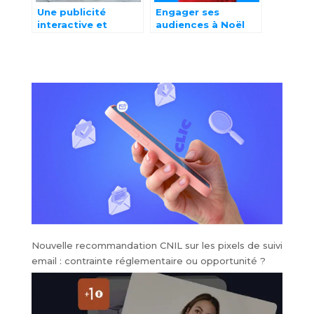
Une publicité
Engager ses
interactive et
audiences à Noël
engageante, la clé
grâce à la
du succès ?
gamification
Nouvelle recommandation CNIL sur les pixels de suivi
email : contrainte réglementaire ou opportunité ?