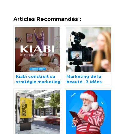
Articles Recommandés :
Kiabi construit sa
Marketing de la
stratégie marketing
beauté : 3 idées
de génération de
innovantes à retenir
leads autour de la
gamification