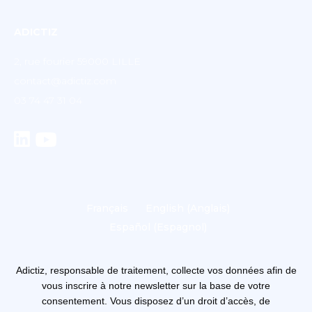
ADICTIZ
2, rue fourier 59000 LILLE
contact@adictiz.com
03 74 47 31 04
Français
English
(
Anglais
)
Español
(
Espagnol
)
Adictiz, responsable de traitement, collecte vos données afin de
vous inscrire à notre newsletter sur la base de votre
consentement. Vous disposez d’un droit d’accès, de