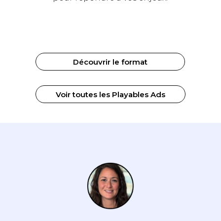
Tout
Playable Ads
Découvrir le format
Voir toutes les Playables Ads