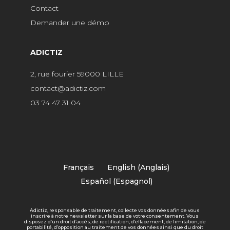
Contact
Demander une démo
ADICTIZ
2, rue fourier 59000 LILLE
contact@adictiz.com
03 74 47 31 04
Français
English
(
Anglais
)
Español
(
Espagnol
)
Adictiz, responsable de traitement, collecte vos données afin de vous
inscrire à notre newsletter sur la base de votre consentement. Vous
disposez d’un droit d’accès, de rectification, d’effacement, de limitation, de
portabilité, d’opposition au traitement de vos données ainsi que du droit