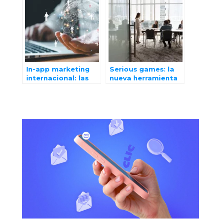
In-app marketing
Serious games: la
internacional: las
nueva herramienta
claves del éxito de
para las estrategias
una campaña
de RRHH