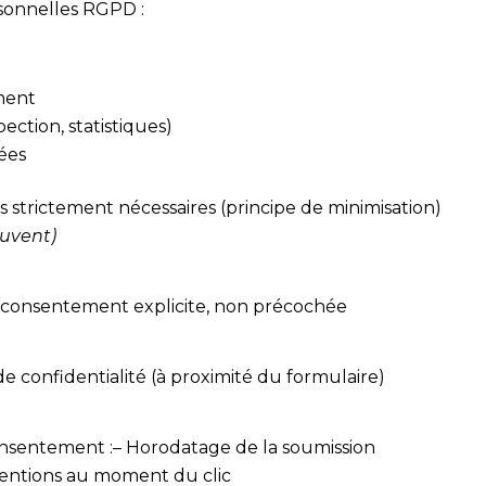
sonnelles RGPD :
ement
spection, statistiques)
ées
s strictement nécessaires (principe de minimisation)
ouvent)
 consentement explicite, non précochée
 de confidentialité (à proximité du formulaire)
onsentement :
– Horodatage de la soumission
mentions au moment du clic