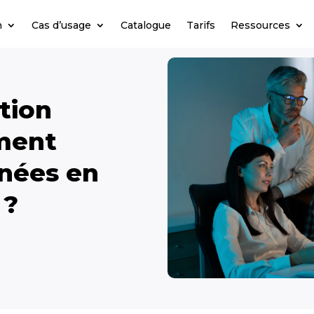
n
Cas d’usage
Catalogue
Tarifs
Ressources
tion
ment
nnées en
 ?