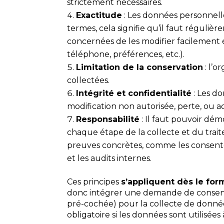
strictement nécessaires.
Exactitude
: Les données personnelles
termes, cela signifie qu’il faut réguli
concernées de les modifier facilement
téléphone, préférences, etc.).
Limitation de la conservation
:
l’o
collectées.
Intégrité et confidentialité
:
Les do
modification non autorisée, perte, ou ac
Responsabilité
: Il faut pouvoir dé
chaque étape de la collecte et du trai
preuves concrètes, comme les consentem
et les audits internes.
Ces principes
s’appliquent dès le for
donc intégrer une demande de consente
pré-cochée) pour la collecte de donnée
obligatoire si les données sont utilisée