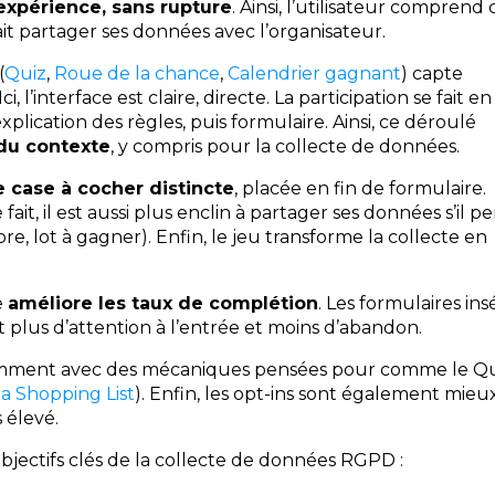
’expérience, sans rupture
. Ainsi, l’utilisateur comprend 
ait partager ses données avec l’organisateur.
(
Quiz
,
Roue de la chance
,
Calendrier gagnant
) capte
, l’interface est claire, directe. La participation se fait en
xplication des règles, puis formulaire. Ainsi, ce déroulé
 du contexte
, y compris pour la collecte de données.
e case à cocher distincte
, placée en fin de formulaire.
e fait, il est aussi plus enclin à partager ses données s’il pe
, lot à gagner). Enfin, le jeu transforme la collecte en
e
améliore les taux de complétio
n
. Les formulaires ins
lus d’attention à l’entrée et moins d’abandon.
tamment avec des mécaniques pensées pour comme le Qu
la Shopping List
). Enfin, les opt-ins sont également mieu
 élevé.
bjectifs clés de la collecte de données RGPD :