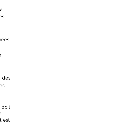
s
es
nées
e
à
r des
es,
 doit
n
t est