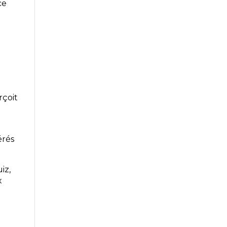
ce
rçoit
érés
iz,
x