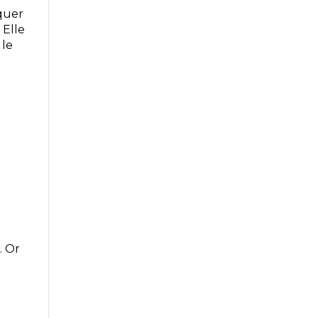
iquer
 Elle
 le
. Or