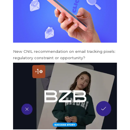
New CNIL recommendation on email tracking pixels:
regulatory constraint or opportunity?