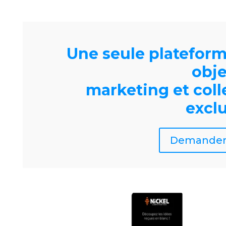
Une seule platefor
obje
marketing
et col
excl
Demander