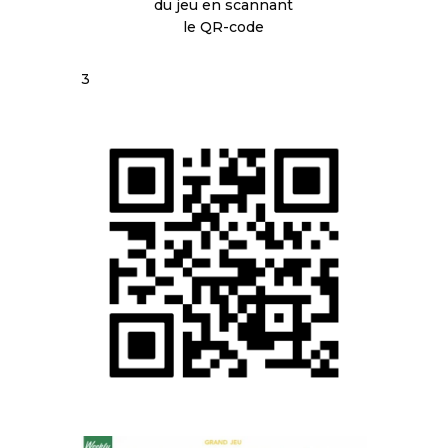
du jeu en scannant
le QR-code
3