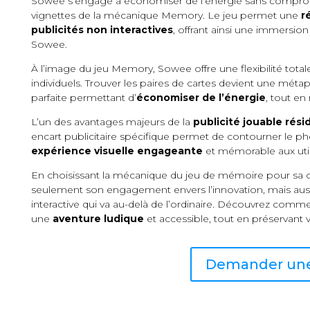
Sowee s’engage à économiser de l’énergie sans compromet
vignettes de la mécanique Memory. Le jeu permet une
r
publicités non interactives
, offrant ainsi une immersio
Sowee.
À l’image du jeu Memory, Sowee offre une flexibilité tota
individuels. Trouver les paires de cartes devient une méta
parfaite permettant d’
économiser de l’énergie
, tout en
L’un des avantages majeurs de la
publicité jouable rési
encart publicitaire spécifique permet de contourner le p
expérience visuelle engageante
et mémorable aux util
En choisissant la mécanique du jeu de mémoire pour s
seulement son engagement envers l’innovation, mais aussi 
interactive qui va au-delà de l’ordinaire. Découvrez co
une
aventure ludique
et accessible, tout en préservant v
Demander un