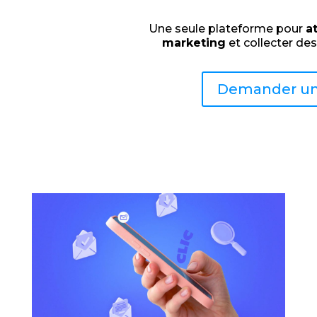
Une seule plateforme pour
a
marketing
et collecter de
Demander u