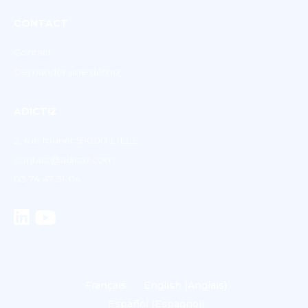
CONTACT
Contact
Demander une démo
ADICTIZ
2, rue fourier 59000 LILLE
contact@adictiz.com
03 74 47 31 04
Français
English
(
Anglais
)
Español
(
Espagnol
)