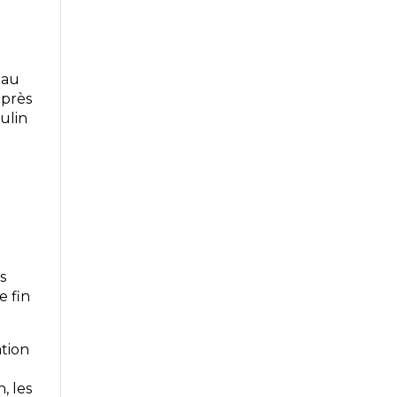
 au
uprès
ulin
s
e fin
ation
, les