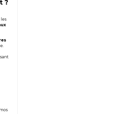
t ?
 les
aux
res
e.
isant
omos