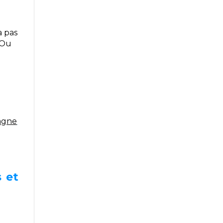
a pas
 Ou
agne
 et