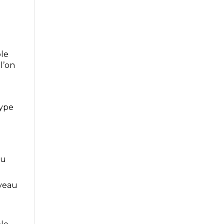
ble
l’on
type
ou
uveau