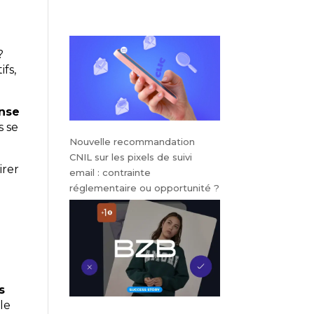
?
ifs,
nse
s se
Nouvelle recommandation
CNIL sur les pixels de suivi
irer
email : contrainte
réglementaire ou opportunité ?
s
le