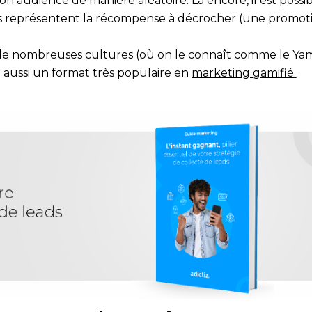
n audience de manière aléatoire. Là encore, il est possi
ils représentent la récompense à décrocher (une promot
 de nombreuses cultures (où on le connaît comme le Ya
ui aussi un format très populaire en
marketing gamifié
.