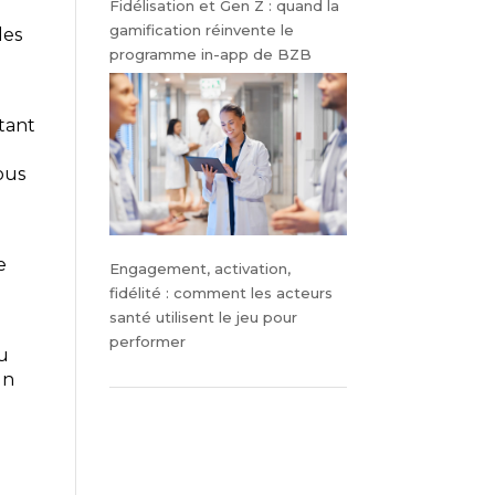
Fidélisation et Gen Z : quand la
gamification réinvente le
les
programme in-app de BZB
stant
ous
e
Engagement, activation,
fidélité : comment les acteurs
santé utilisent le jeu pour
performer
ou
un