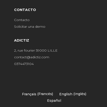
CONTACTO
Contacto
Solicitar una demo
ADICTIZ
2, rue fourier 59000 LILLE
contact@adictiz.com
0374473104
Français
(
Francés
)
English
(
Inglés
)
Español