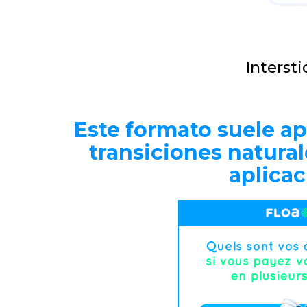
Intersti
Este formato suele ap
transiciones natura
aplicac