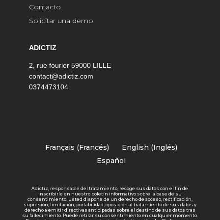
Contacto
Solicitar una demo
ADICTIZ
2, rue fourier 59000 LILLE
contact@adictiz.com
0374473104
Français
(
Francés
)
English
(
Inglés
)
Español
Adictiz, responsable del tratamiento, recoge sus datos con el fin de
inscribirle en nuestro boletín informativo sobre la base de su
consentimiento. Usted dispone de un derecho de acceso, rectificación,
supresión, limitación, portabilidad, oposición al tratamiento de sus datos y
derecho a emitir directivas anticipadas sobre el destino de sus datos tras
su fallecimiento. Puede retirar su consentimiento en cualquier momento.