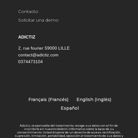
Contacto
Solicitar una demo
ADICTIZ
2, rue fourier 59000 LILLE
contact@adictiz.com
0374473104
Français
(
Francés
)
English
(
Inglés
)
Español
Adictiz, responsable del tratamiento, recoge sus datos con el fin de
inscribirle en nuestro boletín informativo sobre la base de su
consentimiento. Usted dispone de un derecho de acceso, rectificación,
supresión, limitación, portabilidad, oposición al tratamiento de sus datos y