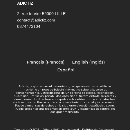
ADICTIZ
2, rue fourier 59000 LILLE
contact@adictiz.com
0374473104
Français
(
Francés
)
English
(
Inglés
)
Español
Adictiz, responsable del tratamiento, recoge sus datos con el fin de
inscribirle en nuestro boletín informativo sobre la base de su
consentimiento. Usted dispone de un derecho de acceso, rectificación,
supresión, limitación, portabilidad, oposición al tratamiento de sus datos y
derecho a emitir directivas anticipadas sobre el destino de sus datos tras
su fallecimiento. Puede retirar su consentimiento en cualquier momento.
Puede ejercer sus derechos en la siguiente dirección: dpo@adictiz.com.
Puede presentar una reclamación ante la CNIL (o autoridad de control) en
cualquier momento.
Copyright © 2026 – Adictiz SAS –
Aviso Legal
–
Política de Privacidad
–