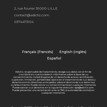
2, rue fourier 59000 LILLE
contact@adictiz.com
0374473104
Français
(
Francés
)
English
(
Inglés
)
Español
Adictiz, responsable del tratamiento, recoge sus datos con el fin de
inscribirle en nuestro boletín informativo sobre la base de su
consentimiento. Usted dispone de un derecho de acceso, rectificación,
supresión, limitación, portabilidad, oposición al tratamiento de sus datos y
derecho a emitir directivas anticipadas sobre el destino de sus datos tras
su fallecimiento. Puede retirar su consentimiento en cualquier momento.
Puede ejercer sus derechos en la siguiente dirección: dpo@adictiz.com.
Puede presentar una reclamación ante la CNIL (o autoridad de control) en
cualquier momento.