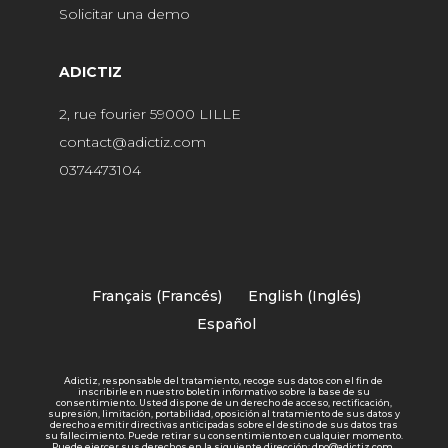
Solicitar una demo
ADICTIZ
2, rue fourier 59000 LILLE
contact@adictiz.com
0374473104
Français
(
Francés
)
English
(
Inglés
)
Español
Adictiz, responsable del tratamiento, recoge sus datos con el fin de
inscribirle en nuestro boletín informativo sobre la base de su
consentimiento. Usted dispone de un derecho de acceso, rectificación,
supresión, limitación, portabilidad, oposición al tratamiento de sus datos y
derecho a emitir directivas anticipadas sobre el destino de sus datos tras
su fallecimiento. Puede retirar su consentimiento en cualquier momento.
Puede ejercer sus derechos en la siguiente dirección: dpo@adictiz.com.