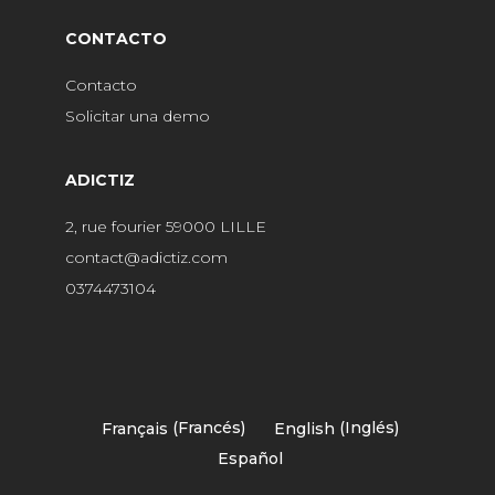
CONTACTO
Contacto
Solicitar una demo
ADICTIZ
2, rue fourier 59000 LILLE
contact@adictiz.com
0374473104
Français
(
Francés
)
English
(
Inglés
)
Español