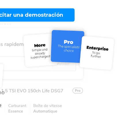
icitar una demostración
mo
e