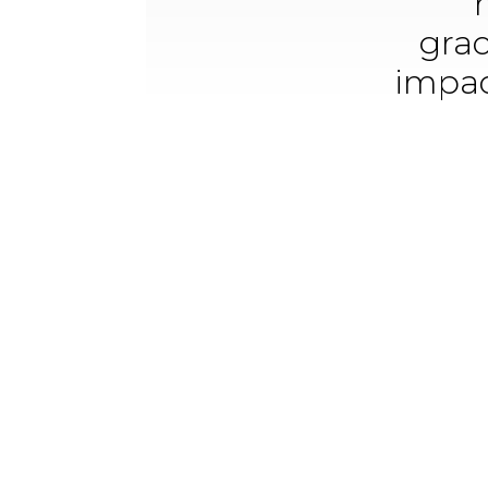
grac
impac