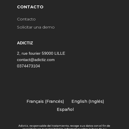
CONTACTO
Contacto
Solicitar una demo
ADICTIZ
2, rue fourier 59000 LILLE
contact@adictiz.com
0374473104
Français
(
Francés
)
English
(
Inglés
)
Español
Adictiz, responsable del tratamiento, recoge sus datos con el fin de
inscribirle en nuestro boletín informativo sobre la base de su