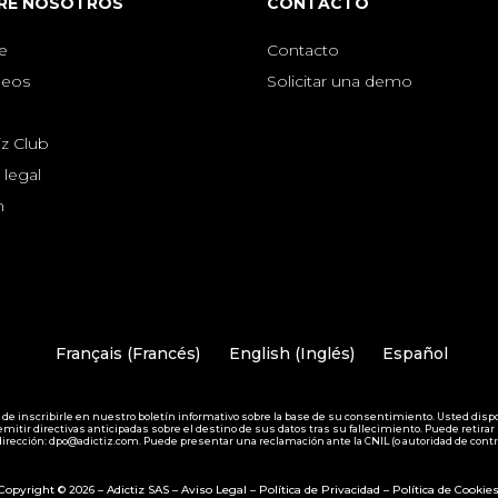
RE NOSOTROS
CONTACTO
e
Contacto
eos
Solicitar una demo
iz Club
 legal
n
Français
(
Francés
)
English
(
Inglés
)
Español
n de inscribirle en nuestro boletín informativo sobre la base de su consentimiento. Usted dispo
a emitir directivas anticipadas sobre el destino de sus datos tras su fallecimiento. Puede re
dirección: dpo@adictiz.com. Puede presentar una reclamación ante la CNIL (o autoridad de cont
Copyright © 2026 – Adictiz SAS –
Aviso Legal
–
Política de Privacidad
–
Política de Cookie