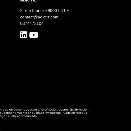
2, rue fourier 59000 LILLE
contact@adictiz.com
0374473104
ne de un derecho de acceso, rectificación, supresión, limitación,
tirar su consentimiento en cualquier momento. Puede ejercer sus
rol) en cualquier momento.
s