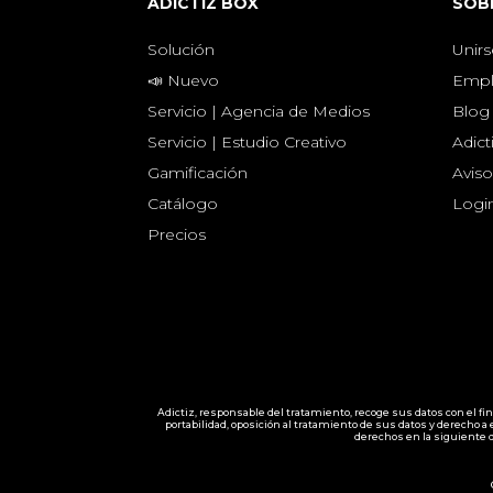
ADICTIZ BOX
SOB
Solución
Unirs
📣 Nuevo
Empl
Servicio | Agencia de Medios
Blog
Servicio | Estudio Creativo
Adict
Gamificación
Aviso
Catálogo
Logi
Precios
Adictiz, responsable del tratamiento, recoge sus datos con el fi
portabilidad, oposición al tratamiento de sus datos y derecho 
derechos en la siguiente 